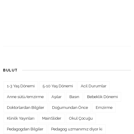
BULUT
1-3 Yaş Dönemi
5-10 Yaş Dönemi
Acil Durumlar
Anne sütü/emzirme
Aşılar
Basın
Bebeklik Dönemi
Doktorlardan Bilgiler
Doğumundan Önce
Emzirme
Klinilk Yayınları
MainSlider
Okul Çocuğu
Pedagogdan Bilgiler
Pedagog uzmanımız diyor ki