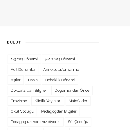
BULUT
1-3 Yaş Dönemi
5-10 Yaş Dönemi
Acil Durumlar
Anne sütü/emzirme
Aşılar
Basın
Bebeklik Dönemi
Doktorlardan Bilgiler
Doğumundan Önce
Emzirme
Klinilk Yayınları
MainSlider
Okul Çocuğu
Pedagogdan Bilgiler
Pedagog uzmanımız diyor ki
Süt Çocuğu